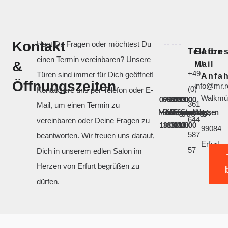
Kontakt
Hast Du Fragen oder möchtest Du
Telefon
E-
Adre
einen Termin vereinbaren? Unsere
&
Mail
/
+49
Türen sind immer für Dich geöffnet!
Anfah
Öffnungszeiten
info@mr.r
(0)
Kontaktiere uns per Telefon oder E-
Walkmüh
09:00
09:00
09:00
09:00
09:00
09:00
361
Mail, um einen Termin zu
1A
Montag
–
Dienstag
–
Mittwoch
–
Donnerstag
–
Freitag
–
Samstag
–
Sonntag
geschlossen
644
vereinbaren oder Deine Fragen zu
18:00
18:00
18:00
18:00
18:00
18:00
99084
587
beantworten. Wir freuen uns darauf,
Erfurt
57
Dich in unserem edlen Salon im
Herzen von Erfurt begrüßen zu
dürfen.